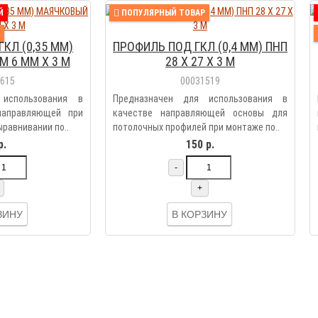
Й
ПОПУЛЯРНЫЙ ТОВАР
КЛ (0,35 ММ)
ПРОФИЛЬ ПОД ГКЛ (0,4 ММ) ПНП
 6 ММ Х 3 М
28 Х 27 Х 3 М
0615
00031519
 использования в
Предназначен для использования в
направляющей при
качестве направляющей основы для
равнивании по..
потолочных профилей при монтаже по..
р.
150 р.
-
+
ЗИНУ
В КОРЗИНУ