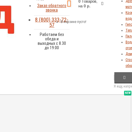
Дре
0
Tоваров,
Заказ обратного
на
0 р.
мат
звонка
Кров
8 (800) 333-72-
вод
В корзине пусто!
57
Гип
Теп
Работаем без
Пил
обеда и
Вод
выходных с 8.30
до 19:00
ото
Дом,
Стр
обо
Я ищу, напр
NEW