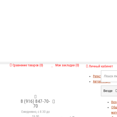
Сравнение товаров (0)
Мои закладки (0)
Личный кабинет
Регистрация
Авторизация
Везде
8 (916) 847-70-
Вез
70
Общ
Ежедневно, с 8.30 до
мат
19.00