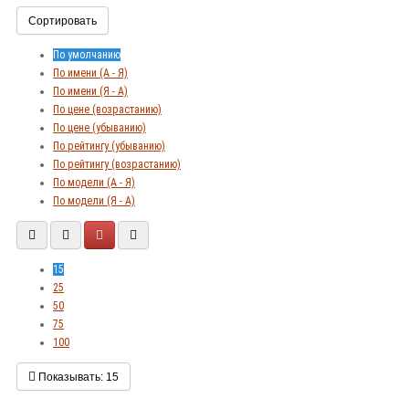
Сортировать
По умолчанию
По имени (A - Я)
По имени (Я - A)
По цене (возрастанию)
По цене (убыванию)
По рейтингу (убыванию)
По рейтингу (возрастанию)
По модели (A - Я)
По модели (Я - A)
15
25
50
75
100
Показывать:
15