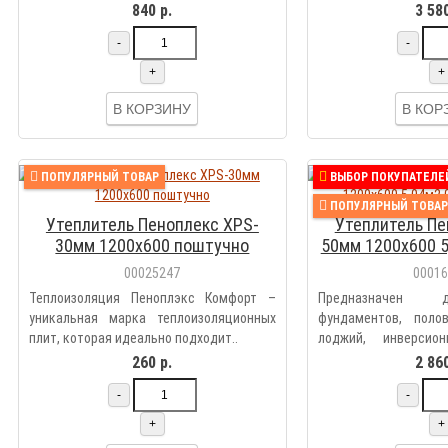
840 р.
3 580
-
-
+
+
В КОРЗИНУ
В КОР
ПОПУЛЯРНЫЙ ТОВАР
ВЫБОР ПОКУПАТЕЛЕ
ПОПУЛЯРНЫЙ ТОВАР
Утеплитель Пеноплекс XPS-
Утеплитель Пе
30мм 1200х600 поштучно
50мм 1200х600 5
7 п
00025247
0001
Теплоизоляция Пеноплэкс Комфорт –
Предназначен 
уникальная марка теплоизоляционных
фундаментов, полов
плит, которая идеально подходит..
лоджий, инверсио
желез..
260 р.
2 860
-
-
+
+