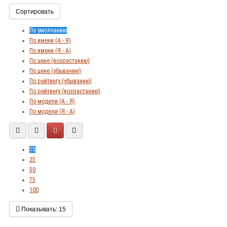
Сортировать
По умолчанию
По имени (A - Я)
По имени (Я - A)
По цене (возрастанию)
По цене (убыванию)
По рейтингу (убыванию)
По рейтингу (возрастанию)
По модели (A - Я)
По модели (Я - A)
15
25
50
75
100
Показывать:
15