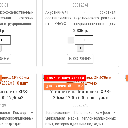
3)7плит
30-01
00012341
кокачественный
АкустиКНАУФ – основная
териал, который
составляющая акустического решения
струдированного
от КНАУФ, предназначенного для
звукоизоляц..
 р.
2 335 р.
-
+
ЗИНУ
В КОРЗИНУ
ВЫБОР ПОКУПАТЕЛЕЙ
ПОПУЛЯРНЫЙ ТОВАР
ноплекс XPS-
Утеплитель Пеноплекс XPS-
00 12,96м2
20мм 1200х600 поштучно
 18 плит
6139
00025246
оплэкс Комфорт –
Теплоизоляция Пеноплэкс Комфорт –
теплоизоляционных
уникальная марка теплоизоляционных
но подходит..
плит, которая идеально подходит..