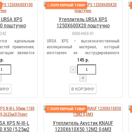
ПОПУЛЯРНЫЙ ТОВАР
 URSA XPS
Утеплитель URSA XPS
0 поштучно
1250Х600Х20 поштучно
5242
00064450-01
тся идеальным
URSA XPS – высококачественный
астей применения,
изоляционный материал, который
уатации являются
изготовлен из экструдированного
пенопол..
р.
145 р.
-
+
ЗИНУ
В КОРЗИНУ
ПОПУЛЯРНЫЙ ТОВАР
A XPS N-III-L
Утеплитель Акустик KNAUF
0 Х50 (5,25м2
1230Х610Х50 12М2 0,6М3