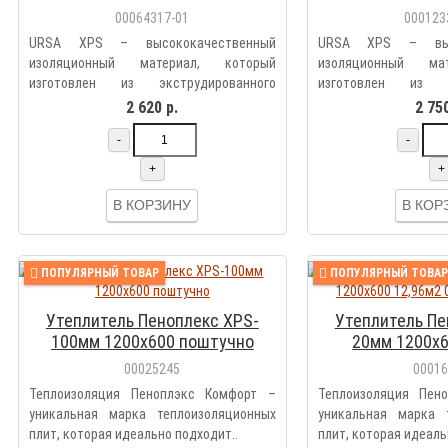
(0,2625м
00064317-01
000123
URSA XPS – высококачественный
URSA XPS – высо
изоляционный материал, который
изоляционный ма
изготовлен из экструдированного
изготовлен из эк
пенопол..
пенопол..
2 620 р.
2 750
-
-
+
+
В КОРЗИНУ
В КОР
ПОПУЛЯРНЫЙ ТОВАР
ПОПУЛЯРНЫЙ ТОВАР
Утеплитель Пеноплекс XPS-
Утеплитель Пе
100мм 1200х600 поштучно
20мм 1200х6
0,2592м3
00025245
0001
Теплоизоляция Пеноплэкс Комфорт –
Теплоизоляция Пен
уникальная марка теплоизоляционных
уникальная марка 
плит, которая идеально подходит..
плит, которая идеаль