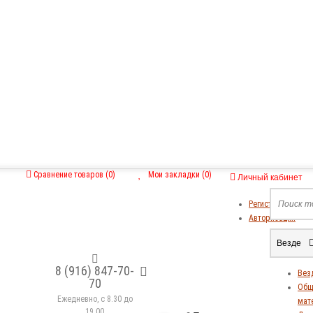
Сравнение товаров (0)
Мои закладки (0)
Личный кабинет
Регистрация
Авторизация
Везде
8 (916) 847-70-
Вез
70
Общ
Ежедневно, с 8.30 до
мат
19.00