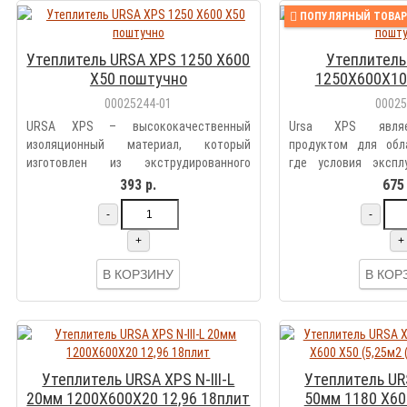
ПОПУЛЯРНЫЙ ТОВАР
Утеплитель URSA XPS 1250 Х600
Утеплитель
Х50 поштучно
1250Х600Х10
00025244-01
0002
URSA XPS – высококачественный
Ursa XPS являе
изоляционный материал, который
продуктом для обл
изготовлен из экструдированного
где условия экспл
пенопол..
экс..
393 р.
675 
-
-
+
+
В КОРЗИНУ
В КОР
Утеплитель URSA XPS N-III-L
Утеплитель URS
20мм 1200Х600Х20 12,96 18плит
50мм 1180 Х60