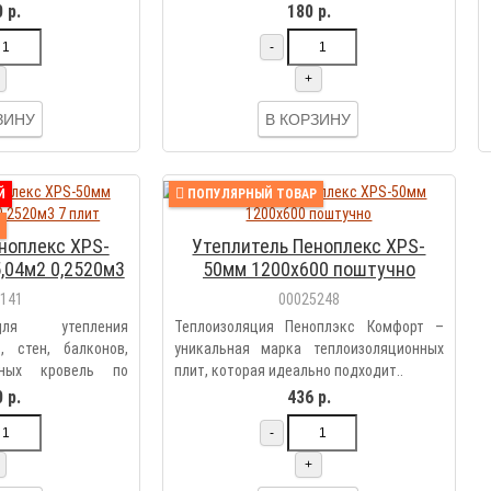
 р.
180 р.
-
+
ЗИНУ
В КОРЗИНУ
Й
ПОПУЛЯРНЫЙ ТОВАР
ноплекс XPS-
Утеплитель Пеноплекс XPS-
,04м2 0,2520м3
50мм 1200х600 поштучно
лит
6141
00025248
для утепления
Теплоизоляция Пеноплэкс Комфорт –
, стен, балконов,
уникальная марка теплоизоляционных
нных кровель по
плит, которая идеально подходит..
 р.
436 р.
-
+