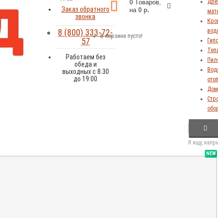
Дре
0
Tоваров,
Заказ обратного
на
0 р.
мат
звонка
Кров
8 (800) 333-72-
вод
В корзине пусто!
57
Гип
Теп
Работаем без
Пил
обеда и
Вод
выходных с 8.30
до 19:00
ото
Дом,
Стр
обо
Я ищу, напр
NEW