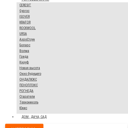
CERESIT
Gyproc
ISOVER
KRAFOR
ROCKWOOL
URSA
АэроСтоун
Боларс
Волма
Грида
Кнауф
Новая высота
Окно будущего
ОНДАЛЮКС
ПЕНОПЛЭКС
РОГНЕДА
Старатели
Технониколь
Юнис
ДОМ , ДАЧА, САД