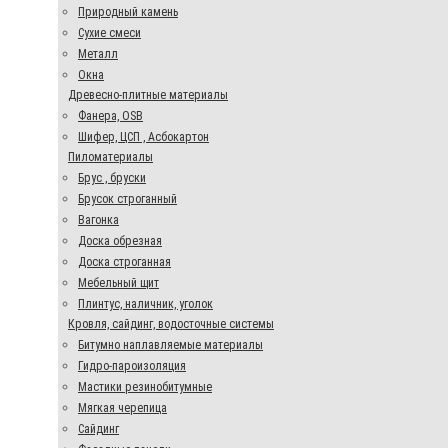
Природный камень
Сухие смеси
Металл
Окна
Древесно-плитные материалы
Фанера, OSB
Шифер, ЦСП , Асбокартон
Пиломатериалы
Брус , бруски
Брусок строганный
Вагонка
Доска обрезная
Доска строганная
Мебельный щит
Плинтус, наличник, уголок
Кровля, сайдинг, водосточные системы
Битумно наплавляемые материалы
Гидро-пароизоляция
Мастики резинобитумные
Мягкая черепица
Сайдинг