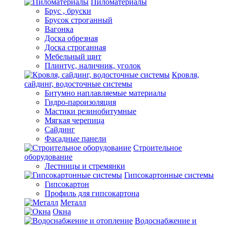
Пиломатериалы
Брус , бруски
Брусок строганный
Вагонка
Доска обрезная
Доска строганная
Мебельный щит
Плинтус, наличник, уголок
Кровля,
сайдинг, водосточные системы
Битумно наплавляемые материалы
Гидро-пароизоляция
Мастики резинобитумные
Мягкая черепица
Сайдинг
Фасадные панели
Строительное
оборудование
Лестницы и стремянки
Гипсокартонные системы
Гипсокартон
Профиль для гипсокартона
Металл
Окна
Водоснабжение и