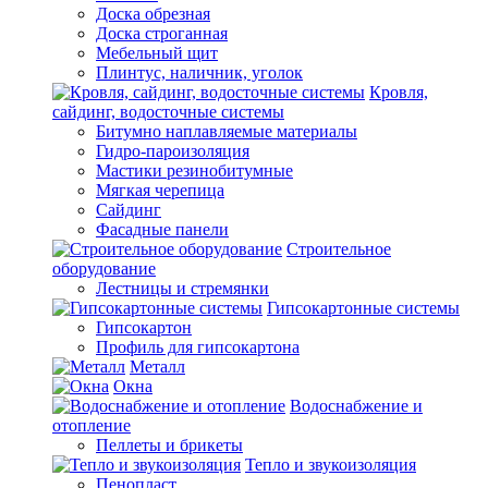
Доска обрезная
Доска строганная
Мебельный щит
Плинтус, наличник, уголок
Кровля,
сайдинг, водосточные системы
Битумно наплавляемые материалы
Гидро-пароизоляция
Мастики резинобитумные
Мягкая черепица
Сайдинг
Фасадные панели
Строительное
оборудование
Лестницы и стремянки
Гипсокартонные системы
Гипсокартон
Профиль для гипсокартона
Металл
Окна
Водоснабжение и
отопление
Пеллеты и брикеты
Тепло и звукоизоляция
Пенопласт