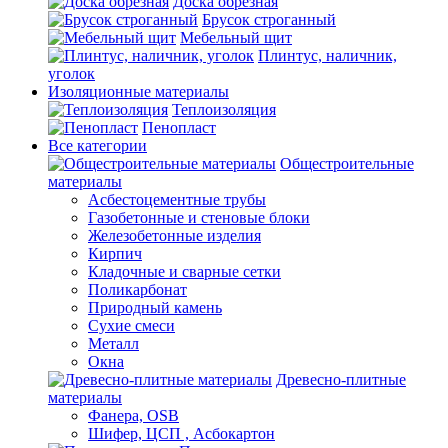
Доска обрезная
Брусок строганный
Мебельный щит
Плинтус, наличник,
уголок
Изоляционные материалы
Теплоизоляция
Пенопласт
Все категории
Общестроительные
материалы
Асбестоцементные трубы
Газобетонные и стеновые блоки
Железобетонные изделия
Кирпич
Кладочные и сварные сетки
Поликарбонат
Природный камень
Сухие смеси
Металл
Окна
Древесно-плитные
материалы
Фанера, OSB
Шифер, ЦСП , Асбокартон