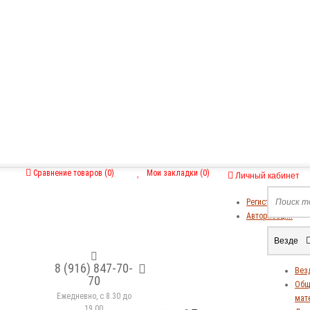
Сравнение товаров (0)
Мои закладки (0)
Личный кабинет
Регистрация
Авторизация
Везде
8 (916) 847-70-
Вез
70
Общ
Ежедневно, с 8.30 до
мат
19.00