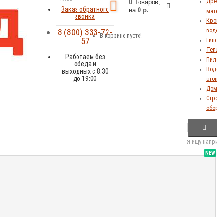
Дре
0
Tоваров,
Заказ обратного
на
0 р.
мат
звонка
Кров
8 (800) 333-72-
вод
В корзине пусто!
57
Гип
Теп
Работаем без
Пил
обеда и
Вод
выходных с 8.30
до 19:00
ото
Дом,
Стр
обо
Я ищу, напр
NEW