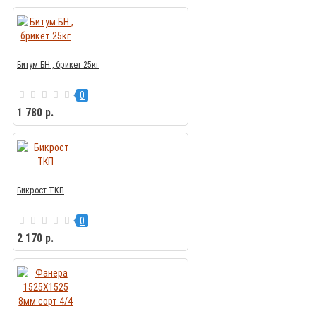
Битум БН , брикет 25кг
0
1 780 р.
Бикрост ТКП
0
2 170 р.