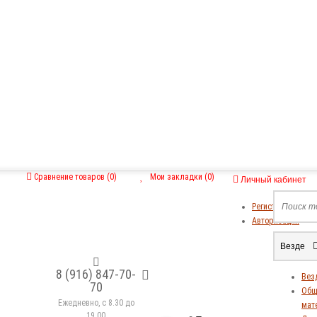
Сравнение товаров (0)
Мои закладки (0)
Личный кабинет
Регистрация
Авторизация
Везде
8 (916) 847-70-
Вез
70
Общ
Ежедневно, с 8.30 до
мат
19.00