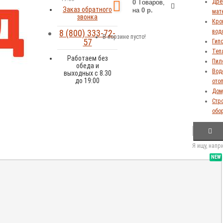
Дре
0
Tоваров,
Заказ обратного
на
0 р.
мат
звонка
Кров
8 (800) 333-72-
вод
В корзине пусто!
57
Гип
Теп
Работаем без
Пил
обеда и
Вод
выходных с 8.30
до 19:00
ото
Дом,
Стр
обо
Я ищу, напр
NEW