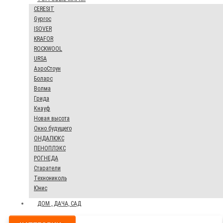
CERESIT
Gyproc
ISOVER
KRAFOR
ROCKWOOL
URSA
АэроСтоун
Боларс
Волма
Грида
Кнауф
Новая высота
Окно будущего
ОНДАЛЮКС
ПЕНОПЛЭКС
РОГНЕДА
Старатели
Технониколь
Юнис
ДОМ , ДАЧА, САД