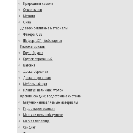
Природный камень
Сухие смеси
Металл
Окна
Древесно-плитные материалы
Фанера, OSB
Шифер, ЦСП , Асбокартон
Пиломатериалы
Брус , бруски
Брусок строганный
Вагонка
Доска обрезная
Доска строганная
Мебельный щит
Плинтус, наличник, уголок
Кровля, сайдинг, водосточные системы
Битумно наплавляемые материалы
Гидро-пароизоляция
Мастики резинобитумные
Мягкая черепица
Сайдинг