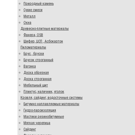
Природный камень
Сухие смеси
Металл
Окна
Древесно-плитные материалы
Фанера, OSB
Шифер, ЦСП , Асбокартон
Пиломатериалы
Брус , бруски
Брусок строганный
Вагонка
Доска обрезная
Доска строганная
Мебельный щит
Плинтус, наличник, уголок
Кровля, сайдинг, водосточные системы
Битумно наплавляемые материалы
Гидро-пароизоляция
Мастики резинобитумные
Мягкая черепица
Сайдинг