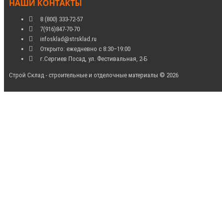
НАШИ КОНТАКТЫ
8 (800) 333-72-57
7(916)847-70-70
infosklad@strsklad.ru
Открыто: ежедневно с 8:30–19:00
г.Сергиев Посад, ул. Фестивальная, 2-Б
Строй Склад - строительные и отделочные материалы © 2026