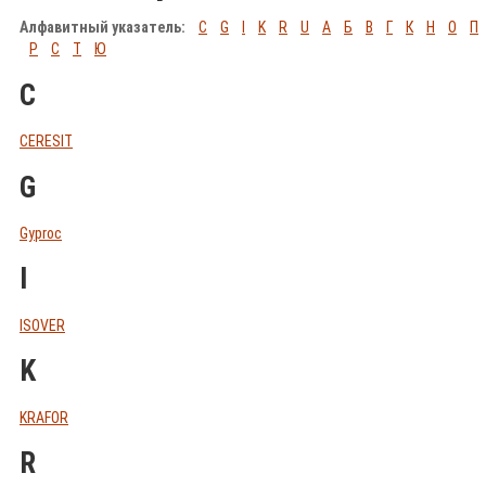
Алфавитный указатель:
C
G
I
K
R
U
А
Б
В
Г
К
Н
О
П
Р
С
Т
Ю
C
CERESIT
G
Gyproc
I
ISOVER
K
KRAFOR
R