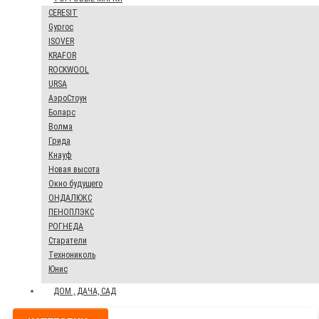
CERESIT
Gyproc
ISOVER
KRAFOR
ROCKWOOL
URSA
АэроСтоун
Боларс
Волма
Грида
Кнауф
Новая высота
Окно будущего
ОНДАЛЮКС
ПЕНОПЛЭКС
РОГНЕДА
Старатели
Технониколь
Юнис
ДОМ , ДАЧА, САД