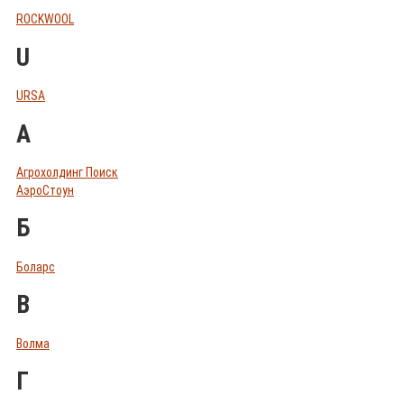
ROCKWOOL
U
URSA
А
Агрохолдинг Поиск
АэроСтоун
Б
Боларс
В
Волма
Г