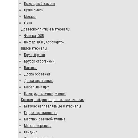
Природный камень
Сухие смеси
Металл
Окна
Древесно-плитные материалы
Фанера, OSB
Шифер, ЦСП , Асбокартон
Пиломатериалы
Брус , бруски
Брусок строганный
Вагонка
Доска обрезная
Доска строганная
Мебельный щит
Плинтус, наличник, уголок
Кровля, сайдинг, водосточные системы
Битумно наплавляемые материалы
Гидро-пароизоляция
Мастики резинобитумные
Мягкая черепица
Сайдинг