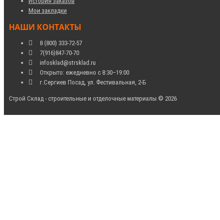
История заказов
Мои закладки
НАШИ КОНТАКТЫ
8 (800) 333-72-57
7(916)847-70-70
infosklad@strsklad.ru
Открыто: ежедневно с 8:30–19:00
г.Сергиев Посад, ул. Фестивальная, 2-Б
Строй Склад - строительные и отделочные материалы © 2026