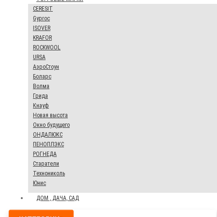
CERESIT
Gyproc
ISOVER
KRAFOR
ROCKWOOL
URSA
АэроСтоун
Боларс
Волма
Грида
Кнауф
Новая высота
Окно будущего
ОНДАЛЮКС
ПЕНОПЛЭКС
РОГНЕДА
Старатели
Технониколь
Юнис
ДОМ , ДАЧА, САД